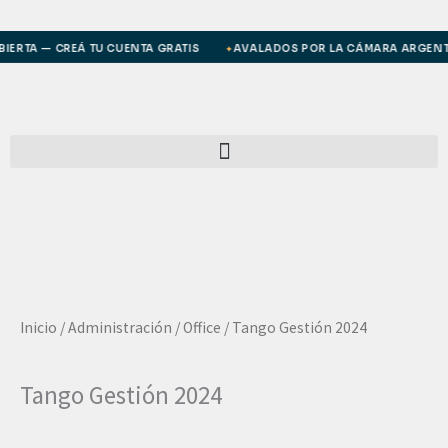
Ir
al
IERTA — CREÁ TU CUENTA GRATIS
AVALADOS POR LA CÁMARA ARGENTIN
✦
contenido
Inicio
/
Administración / Office
/ Tango Gestión 2024
Tango Gestión 2024