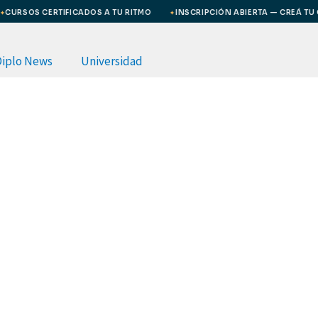
URSOS CERTIFICADOS A TU RITMO
INSCRIPCIÓN ABIERTA — CREÁ TU CU
✦
Diplo News
Universidad