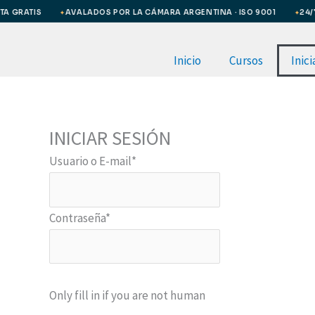
Ir
 GRATIS
AVALADOS POR LA CÁMARA ARGENTINA · ISO 9001
24/7 ·
✦
✦
al
contenido
Inicio
Cursos
Inici
INICIAR SESIÓN
Usuario o E-mail
*
Contraseña
*
Only fill in if you are not human