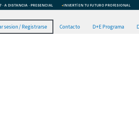
 A DISTANCIA · PRESENCIAL
INVERTÍ EN TU FUTURO PROFESIONAL
C
✦
✦
ar sesion / Registrarse
Contacto
D+E Programa