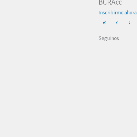
BCRAcc
Inscribirme ahora
«
‹
›
Seguinos