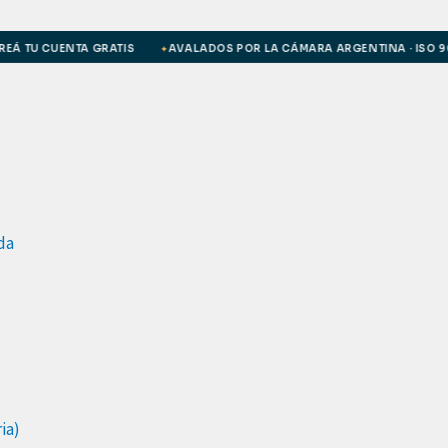
TU CUENTA GRATIS
AVALADOS POR LA CÁMARA ARGENTINA · ISO 9001
✦
da
ia)