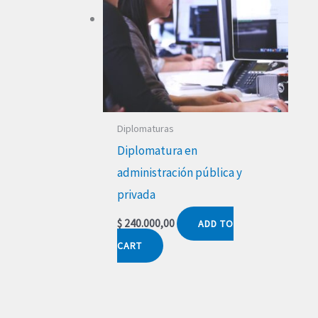
Diplomaturas
Diplomatura en
administración pública y
privada
$
240.000,00
ADD TO
CART