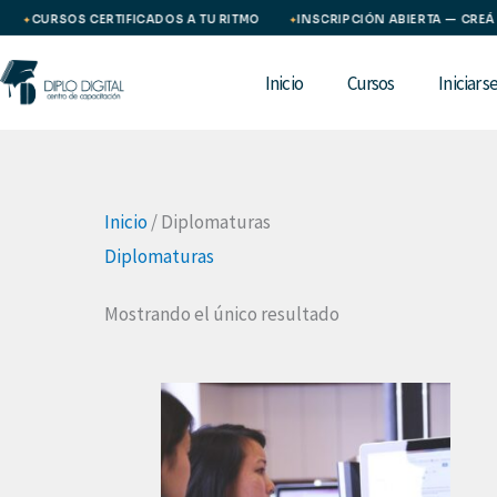
Ir
CURSOS CERTIFICADOS A TU RITMO
INSCRIPCIÓN ABIERTA — CREÁ T
✦
✦
al
Inicio
Cursos
Iniciar s
contenido
Inicio
/ Diplomaturas
Diplomaturas
Mostrando el único resultado