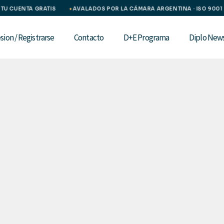
U CUENTA GRATIS
AVALADOS POR LA CÁMARA ARGENTINA · ISO 9001
✦
esion / Registrarse
Contacto
D+E Programa
Diplo New